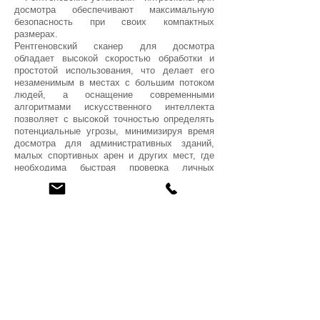
досмотра обеспечивают максимальную
безопасность при своих компактных
размерах.
Рентгеновский сканер для досмотра
обладает высокой скоростью обработки и
простотой использования, что делает его
незаменимым в местах с большим потоком
людей, а оснащение современными
алгоритмами искусственного интеллекта
позволяет с высокой точностью определять
потенциальные угрозы, минимизируя время
досмотра для административных зданий,
малых спортивных арен и других мест, где
необходима быстрая проверка личных
вещей.
Интроскоп для досмотра багажа, ручной
клади и грузов идеально подходит для
проверки личных вещей в местах с большим
потоком людей, в пунктах досмотра объектов
критической инфраструктуры, силовых
структур и органов безопасности, таможни,
пограничной службы, отелей,
развлекательных центров, учебных
заведений, спортивных объектов и других
мест, где требуется надежное и
бесперебойное функционирование систем