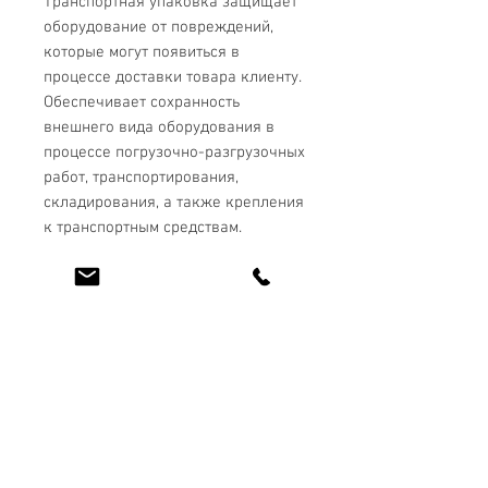
Транспортная упаковка защищает
оборудование от повреждений,
которые могут появиться в
процессе доставки товара клиенту.
Обеспечивает сохранность
внешнего вида оборудования в
процессе погрузочно-разгрузочных
работ, транспортирования,
складирования, а также крепления
к транспортным средствам.
Комплектация
В комплекте с металлодетектором
БЛОКПОСТ РС Z 3 поставляется:
1) кабель питания (5 м) – 1 шт.
2) крепеж для блока управления –
2 шт.
3) крепеж для антенных панелей –
2 шт.